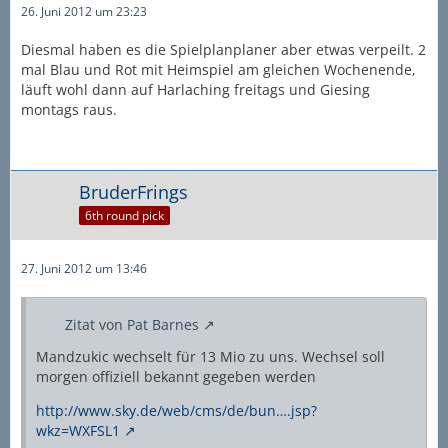
26. Juni 2012 um 23:23
Diesmal haben es die Spielplanplaner aber etwas verpeilt. 2
mal Blau und Rot mit Heimspiel am gleichen Wochenende,
läuft wohl dann auf Harlaching freitags und Giesing
montags raus.
BruderFrings
6th round pick
27. Juni 2012 um 13:46
Zitat von Pat Barnes
Mandzukic wechselt für 13 Mio zu uns. Wechsel soll
morgen offiziell bekannt gegeben werden
http://www.sky.de/web/cms/de/bun….jsp?
wkz=WXFSL1