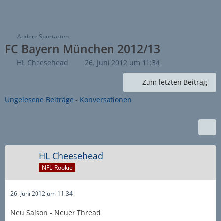
Andere Sportarten
FC Bayern München 2012/13
HL Cheesehead
26. Juni 2012 um 11:34
Zum letzten Beitrag
Ungelesene Beiträge
-
Konversationen
HL Cheesehead
NFL-Rookie
26. Juni 2012 um 11:34
Neu Saison - Neuer Thread