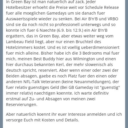
In Green Bay ist man natuerlich auf zack. Jeder
Hotelbesitzer erhoeht die Preise weit vor Schedule Release
fuer alle moeglichen Gamedays um sie danach fuer
Auswaertsspiele wieder zu senken. Bei Air B'n'B und VRBO
sind sie da noch nicht so professionell unterwegs und so
konnte ich fuer 6 Naechte (6.9. bis 12.9.) ein Air B'n'B
ergattern, das in Green Bay, aber etwas weiter weg vom
Lambeau Field liegt, aber nur einen Bruchteil des
Hotelzimmers kostet. Und es ist voellig ueberdimensioniert
fuer mich alleine. Bisher habe ich die 3 Bedrooms mal fuer
mich, meinen Best Buddy hier aus Wilmington und einen
hier durchaus bekannten Kerl, der mehr slowenisch als
deutsch spricht, reserviert. Aber wenn einer oder zwei der
Beiden absagen, gaebe es noch Platz fuer den einen oder
anderen NFL-Talk Veteranen (keine Neuanmeldungen), der
fuer relativ guenstiges Geld (Bei GB Gameday ist "guenstig"
immer relativ) naechtigen koennte. Ich warte definitiv
erstmal auf Zu- und Absagen von meinen zwei
Reservierungen.
Aber natuerlich koennt ihr euer Interesse anmelden und ich
versorge Euch mit Kosten und Details.