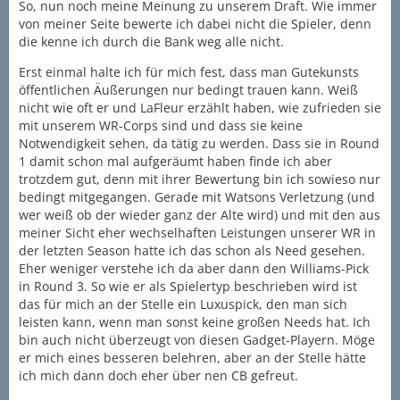
So, nun noch meine Meinung zu unserem Draft. Wie immer
von meiner Seite bewerte ich dabei nicht die Spieler, denn
die kenne ich durch die Bank weg alle nicht.
Erst einmal halte ich für mich fest, dass man Gutekunsts
öffentlichen Äußerungen nur bedingt trauen kann. Weiß
nicht wie oft er und LaFleur erzählt haben, wie zufrieden sie
mit unserem WR-Corps sind und dass sie keine
Notwendigkeit sehen, da tätig zu werden. Dass sie in Round
1 damit schon mal aufgeräumt haben finde ich aber
trotzdem gut, denn mit ihrer Bewertung bin ich sowieso nur
bedingt mitgegangen. Gerade mit Watsons Verletzung (und
wer weiß ob der wieder ganz der Alte wird) und mit den aus
meiner Sicht eher wechselhaften Leistungen unserer WR in
der letzten Season hatte ich das schon als Need gesehen.
Eher weniger verstehe ich da aber dann den Williams-Pick
in Round 3. So wie er als Spielertyp beschrieben wird ist
das für mich an der Stelle ein Luxuspick, den man sich
leisten kann, wenn man sonst keine großen Needs hat. Ich
bin auch nicht überzeugt von diesen Gadget-Playern. Möge
er mich eines besseren belehren, aber an der Stelle hätte
ich mich dann doch eher über nen CB gefreut.