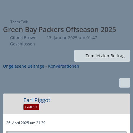
Team-Talk
Green Bay Packers Offseason 2025
GilbertBrown
13. Januar 2025 um 01:47
Geschlossen
Zum letzten Beitrag
Ungelesene Beiträge
-
Konversationen
Earl Piggot
Gotthilf
26. April 2025 um 21:39