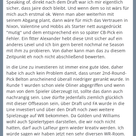
Speaking of, direkt nach dem Draft war ich mir eigentlich
sicher, dass Jaire doch bleibt. Und wenn dem so ist wärs für
mich auch erstmal ok. Wenn man aber weiterhin mit
seinem Abgang plant, dann wäre für mich das Vertrauen in
Nixon, Valentine und Hobbs als Starter nett ausgedrückt
"mutig" und dem entsprechend ein so später CB-Pick ein
Fehler. Ein fitter Alexander hebt diese Unit sicher auf ein
anderes Level und ich bin gern bereit nochmal ne Season
mit ihm zu probieren. Von daher kann man das zu diesem
Zeitpunkt eh noch nicht abschließend bewerten.
in die Line zu investieren ist immer eine gute Idee, daher
habe ich auch kein Problem damit, dass unser 2nd-Round-
Pick Belton anscheinend überall niedriger gerankt wurde. In
Runde 1 wurden schon viele Oliner abgegriffen und wenn
man von dem Spieler überzeugt ist, sollte das dann auch
nachrangig sein. Love dürfte jedenfalls ziemlich glücklich
mit dieser Offseason sein, über Draft und FA wurde in die
Line investiert und über den Draft noch zwei weitere
Spielzeuge auf WR bekommen. Da Golden und Williams
wohl auch Spielertypen darstellen, die wir noch nicht
hatten, darf auch LaFleur gern wieder kreativ werden. Ich
würde sagen wir haben jetzt nen sehr diversen WR-Room.